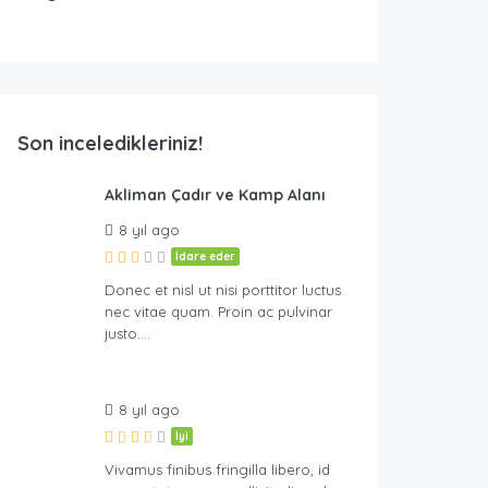
Son inceledikleriniz!
lanı
Akliman Çadır ve Kamp Alanı
8 yıl ago
İdare eder
Donec et nisl ut nisi porttitor luctus
nec vitae quam. Proin ac pulvinar
justo….
8 yıl ago
İyi
Vivamus finibus fringilla libero, id