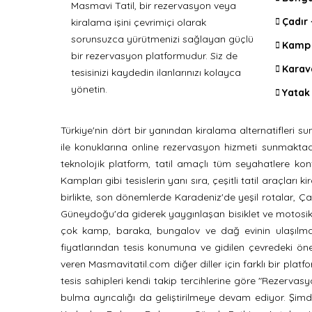
Masmavi Tatil, bir rezervasyon veya
Çadır
kiralama işini çevrimiçi olarak
sorunsuzca yürütmenizi sağlayan güçlü
Kamp 
bir rezervasyon platformudur. Siz de
Karav
tesisinizi kaydedin ilanlarınızı kolayca
yönetin.
Yatak 
Türkiye'nin dört bir yanından kiralama alternatifler
ile konuklarına online rezervasyon hizmeti sunmaktadır. 
teknolojik platform, tatil amaçlı tüm seyahatlere kon
Kampları gibi tesislerin yanı sıra, çeşitli tatil araçla
birlikte, son dönemlerde Karadeniz'de yeşil rotalar, Ça
Güneydoğu'da giderek yaygınlaşan bisiklet ve motosikl
çok kamp, baraka, bungalov ve dağ evinin ulaşılması
fiyatlarından tesis konumuna ve gidilen çevredeki önem
veren Masmavitatil.com diğer diller için farklı bir pla
tesis sahipleri kendi takip tercihlerine göre "Rezervasyon
bulma ayrıcalığı da geliştirilmeye devam ediyor. Şimdi