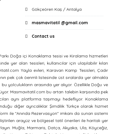
Gökçeören Kaş / Antalya
masmavitatil @gmail.com
Contact us
arkı Doğa içi Konaklama tesisi ve Kiralama hizmetleri
 yer alan tesisleri, kullanıcılar için ulaşılabilir kılan
itatil.com Yayla evleri, Karavan Kamp Tesisleri, Çadır
yanın pek çok öenmli listesinde üst sıralarda yer almakla
 bu yolculukların arasında yer alıyor. Özellikle Doğu ve
üyor. Masmavitatil.com bu artan talebin karşısında pek
cıları aynı platforma taşımayı hedefliyor. Konaklama
nduğu diğer ayrıcalıklar. Şimdilik Türkçe olarak hizmet
latform ile "Anında Rezervasyon" imkanı da sunan sistemi
tirilen arayüz ve bölgesel tatil önerileri ile haritalı yer
ırlayın. Muğla; Marmaris, Datça, Akyaka, Ula, Köyceğiz,