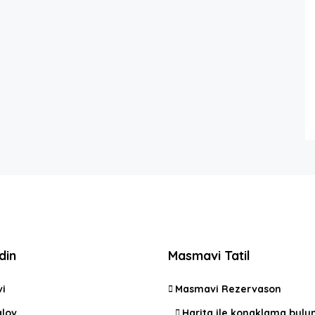
din
Masmavi Tatil
vi
Masmavi Rezervason
lov
Harita ile konaklama bulu