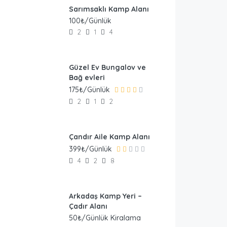
Sarımsaklı Kamp Alanı
100₺/Günlük
2
1
4
Güzel Ev Bungalov ve
Bağ evleri
175₺/Günlük
2
1
2
Çandır Aile Kamp Alanı
399₺/Günlük
4
2
8
Arkadaş Kamp Yeri –
Çadır Alanı
50₺/Günlük Kiralama