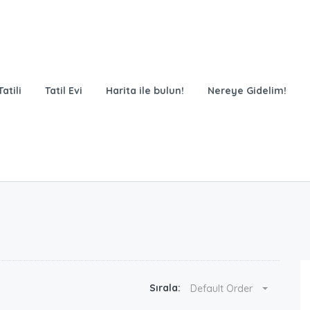
atili
Tatil Evi
Harita ile bulun!
Nereye Gidelim!
Sırala:
Default Order
100.00
₺
/Gün