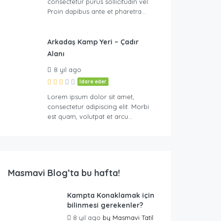
consectetur purus sollicitudin vel.
Proin dapibus ante et pharetra…
Arkadaş Kamp Yeri – Çadır
Alanı
8 yıl ago
İdare eder
Lorem ipsum dolor sit amet,
consectetur adipiscing elit. Morbi
est quam, volutpat et arcu…
Masmavi Blog’ta bu hafta!
Kampta Konaklamak için
bilinmesi gerekenler?
8 yıl ago
by
Masmavi Tatil