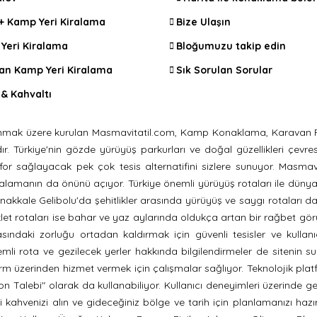
 + Kamp Yeri Kiralama
Bize Ulaşın
Yeri Kiralama
Bloğumuzu takip edin
an Kamp Yeri Kiralama
Sık Sorulan Sorular
& Kahvaltı
i sunmak üzere kurulan Masmavitatil.com, Kamp Konaklama, Karavan P
Türkiye'nin gözde yürüyüş parkurları ve doğal güzellikleri çevresinde
for sağlayacak pek çok tesis alternatifini sizlere sunuyor. Masmav
rı kiralamanın da önünü açıyor. Türkiye önemli yürüyüş rotaları ile dün
nakkale Gelibolu'da şehitlikler arasında yürüyüş ve saygı rotaları da
et rotaları ise bahar ve yaz aylarında oldukça artan bir rağbet gör
ndaki zorluğu ortadan kaldırmak için güvenli tesisler ve kullanı
li rota ve gezilecek yerler hakkında bilgilendirmeler de sitenin su
tform üzerinden hizmet vermek için çalışmalar sağlıyor. Teknolojik p
 Talebi" olarak da kullanabiliyor. Kullanıcı deneyimleri üzerinde geliş
 kahvenizi alın ve gideceğiniz bölge ve tarih için planlamanızı haz