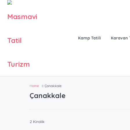
Kamp Tatili
Karavan T
Home
Çanakkale
Çanakkale
2 Kiralık
70.00
₺
/Günlük