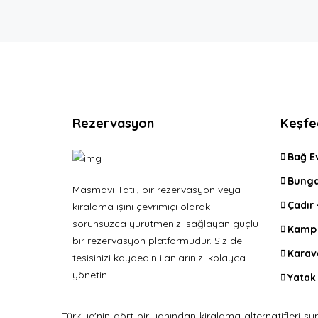
Rezervasyon
Keşfe
Bağ E
Bunga
Masmavi Tatil, bir rezervasyon veya
Çadır
kiralama işini çevrimiçi olarak
sorunsuzca yürütmenizi sağlayan güçlü
Kamp 
bir rezervasyon platformudur. Siz de
Karav
tesisinizi kaydedin ilanlarınızı kolayca
yönetin.
Yatak 
Türkiye'nin dört bir yanından kiralama alternatifler