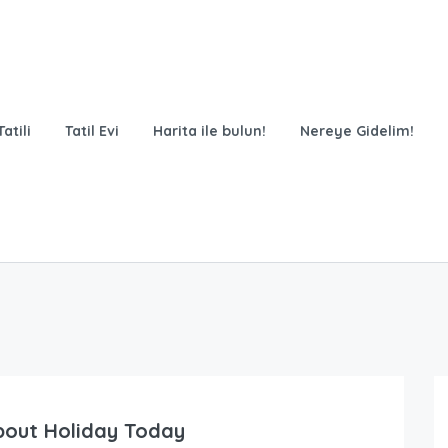
atili
Tatil Evi
Harita ile bulun!
Nereye Gidelim!
bout Holiday Today