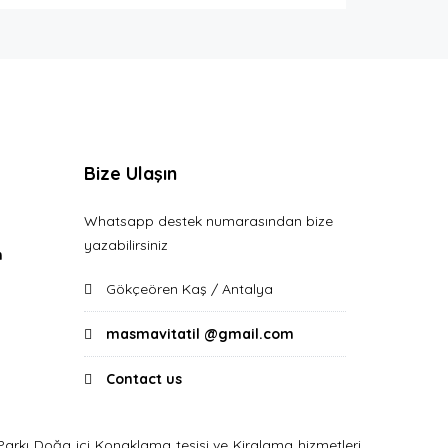
Bize Ulaşın
Whatsapp destek numarasından bize
yazabilirsiniz
n
Gökçeören Kaş / Antalya
masmavitatil @gmail.com
Contact us
arkı Doğa içi Konaklama tesisi ve Kiralama hizmetleri