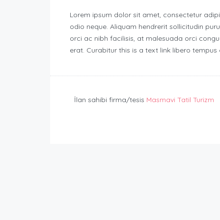
Lorem ipsum dolor sit amet, consectetur adipisc
odio neque. Aliquam hendrerit sollicitudin p
orci ac nibh facilisis, at malesuada orci congu
erat. Curabitur this is a text link libero tempu
İlan sahibi firma/tesis
Masmavi Tatil Turizm