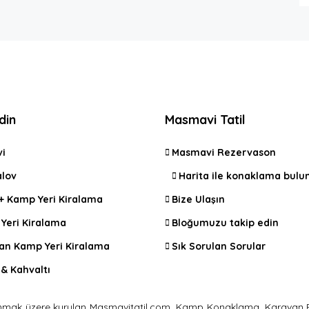
din
Masmavi Tatil
vi
Masmavi Rezervason
lov
Harita ile konaklama bulu
 + Kamp Yeri Kiralama
Bize Ulaşın
Yeri Kiralama
Bloğumuzu takip edin
an Kamp Yeri Kiralama
Sık Sorulan Sorular
& Kahvaltı
i sunmak üzere kurulan Masmavitatil.com, Kamp Konaklama, Karavan P