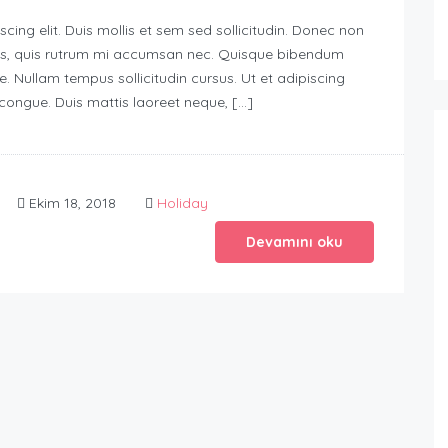
ing elit. Duis mollis et sem sed sollicitudin. Donec non
urus, quis rutrum mi accumsan nec. Quisque bibendum
e. Nullam tempus sollicitudin cursus. Ut et adipiscing
s congue. Duis mattis laoreet neque, […]
Ekim 18, 2018
Holiday
Devamını oku