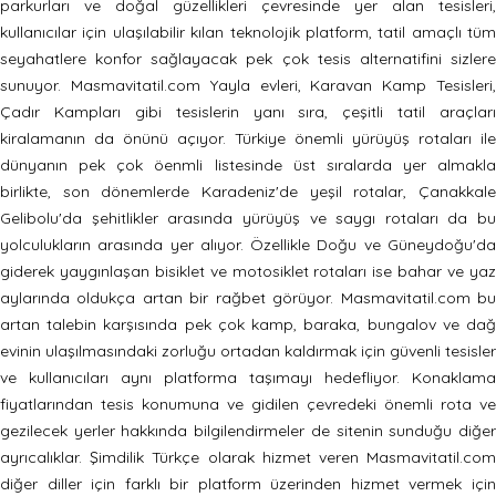
parkurları ve doğal güzellikleri çevresinde yer alan tesisleri,
kullanıcılar için ulaşılabilir kılan teknolojik platform, tatil amaçlı tüm
seyahatlere konfor sağlayacak pek çok tesis alternatifini sizlere
sunuyor. Masmavitatil.com Yayla evleri, Karavan Kamp Tesisleri,
Çadır Kampları gibi tesislerin yanı sıra, çeşitli tatil araçları
kiralamanın da önünü açıyor. Türkiye önemli yürüyüş rotaları ile
dünyanın pek çok öenmli listesinde üst sıralarda yer almakla
birlikte, son dönemlerde Karadeniz'de yeşil rotalar, Çanakkale
Gelibolu'da şehitlikler arasında yürüyüş ve saygı rotaları da bu
yolculukların arasında yer alıyor. Özellikle Doğu ve Güneydoğu'da
giderek yaygınlaşan bisiklet ve motosiklet rotaları ise bahar ve yaz
aylarında oldukça artan bir rağbet görüyor. Masmavitatil.com bu
artan talebin karşısında pek çok kamp, baraka, bungalov ve dağ
evinin ulaşılmasındaki zorluğu ortadan kaldırmak için güvenli tesisler
ve kullanıcıları aynı platforma taşımayı hedefliyor. Konaklama
fiyatlarından tesis konumuna ve gidilen çevredeki önemli rota ve
gezilecek yerler hakkında bilgilendirmeler de sitenin sunduğu diğer
ayrıcalıklar. Şimdilik Türkçe olarak hizmet veren Masmavitatil.com
diğer diller için farklı bir platform üzerinden hizmet vermek için