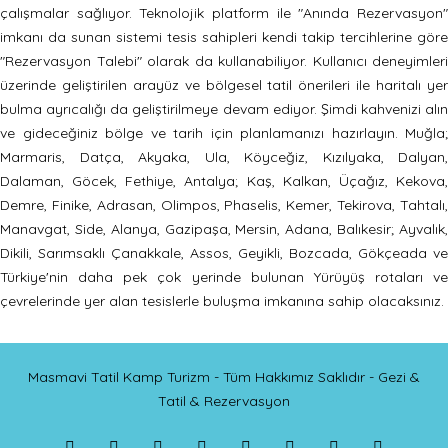
çalışmalar sağlıyor. Teknolojik platform ile "Anında Rezervasyon"
imkanı da sunan sistemi tesis sahipleri kendi takip tercihlerine göre
"Rezervasyon Talebi" olarak da kullanabiliyor. Kullanıcı deneyimleri
üzerinde geliştirilen arayüz ve bölgesel tatil önerileri ile haritalı yer
bulma ayrıcalığı da geliştirilmeye devam ediyor. Şimdi kahvenizi alın
ve gideceğiniz bölge ve tarih için planlamanızı hazırlayın. Muğla;
Marmaris, Datça, Akyaka, Ula, Köyceğiz, Kızılyaka, Dalyan,
Dalaman, Göcek, Fethiye, Antalya; Kaş, Kalkan, Üçağız, Kekova,
Demre, Finike, Adrasan, Olimpos, Phaselis, Kemer, Tekirova, Tahtalı,
Manavgat, Side, Alanya, Gazipaşa, Mersin, Adana, Balıkesir; Ayvalık,
Dikili, Sarımsaklı Çanakkale, Assos, Geyikli, Bozcada, Gökçeada ve
Türkiye'nin daha pek çok yerinde bulunan Yürüyüş rotaları ve
çevrelerinde yer alan tesislerle buluşma imkanına sahip olacaksınız.
Masmavi Tatil Kamp Turizm - Tüm Hakkımız Saklıdır - Gezi &
Tatil & Rezervasyon