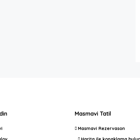
din
Masmavi Tatil
vi
Masmavi Rezervason
lov
Harita ile konaklama bulu