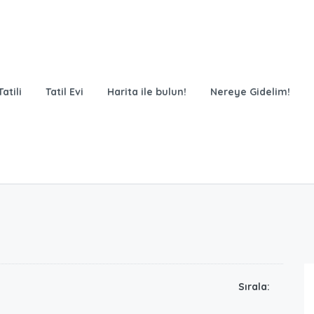
atili
Tatil Evi
Harita ile bulun!
Nereye Gidelim!
Sırala:
175.00
₺
/Günlük