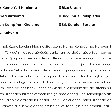
 + Kamp Yeri Kiralama
Bize Ulaşın
Yeri Kiralama
Bloğumuzu takip edin
an Kamp Yeri Kiralama
Sık Sorulan Sorular
& Kahvaltı
i sunmak üzere kurulan Masmavitatil.com, Kamp Konaklama, Karavan P
Türkiye'nin gözde yürüyüş parkurları ve doğal güzellikleri çevresinde
for sağlayacak pek çok tesis alternatifini sizlere sunuyor. Masmav
rı kiralamanın da önünü açıyor. Türkiye önemli yürüyüş rotaları ile dün
nakkale Gelibolu'da şehitlikler arasında yürüyüş ve saygı rotaları da
et rotaları ise bahar ve yaz aylarında oldukça artan bir rağbet gör
ndaki zorluğu ortadan kaldırmak için güvenli tesisler ve kullanı
li rota ve gezilecek yerler hakkında bilgilendirmeler de sitenin su
tform üzerinden hizmet vermek için çalışmalar sağlıyor. Teknolojik p
 Talebi" olarak da kullanabiliyor. Kullanıcı deneyimleri üzerinde geliş
 kahvenizi alın ve gideceğiniz bölge ve tarih için planlamanızı haz