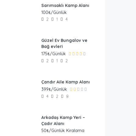
Sarımsaklı Kamp Alanı
100₺/Günlük
2
1
4
Güzel Ev Bungalov ve
Bağ evleri
175₺/Günlük
2
1
2
Çandır Aile Kamp Alanı
399₺/Günlük
4
2
8
Arkadaş Kamp Yeri –
Çadır Alanı
50₺/Günlük Kiralama