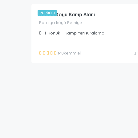
POPÜLER
Kabak Koyu Kamp Alanı
Faralya köyü Fethiye
1
Konuk
Kamp Yeri Kiralama
Mükemmlel