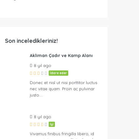
Son inceledikleriniz!
lanı
Akliman Çadır ve Kamp Alanı
8 yıl ago
İdare eder
Donec et nisl ut nisi porttitor luctus
nec vitae quam. Proin ac pulvinar
justo….
8 yıl ago
İyi
Vivamus finibus fringilla libero, id