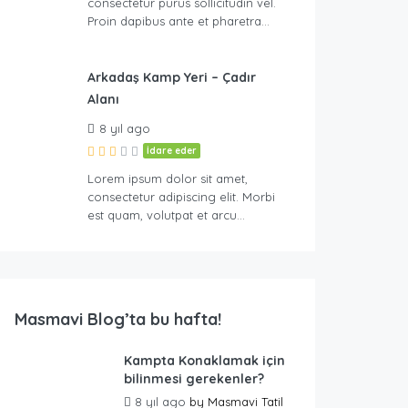
consectetur purus sollicitudin vel.
Proin dapibus ante et pharetra…
Arkadaş Kamp Yeri – Çadır
Alanı
8 yıl ago
İdare eder
Lorem ipsum dolor sit amet,
consectetur adipiscing elit. Morbi
est quam, volutpat et arcu…
Masmavi Blog’ta bu hafta!
Kampta Konaklamak için
bilinmesi gerekenler?
8 yıl ago
by
Masmavi Tatil