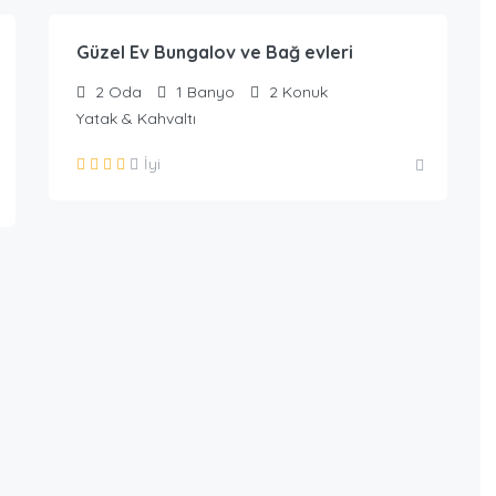
Güzel Ev Bungalov ve Bağ evleri
2
Oda
1
Banyo
2
Konuk
Yatak & Kahvaltı
İyi