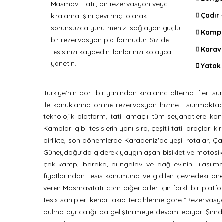
Masmavi Tatil, bir rezervasyon veya
Çadır
kiralama işini çevrimiçi olarak
sorunsuzca yürütmenizi sağlayan güçlü
Kamp 
bir rezervasyon platformudur. Siz de
Karav
tesisinizi kaydedin ilanlarınızı kolayca
yönetin.
Yatak 
Türkiye'nin dört bir yanından kiralama alternatifler
ile konuklarına online rezervasyon hizmeti sunmaktadır. 
teknolojik platform, tatil amaçlı tüm seyahatlere kon
Kampları gibi tesislerin yanı sıra, çeşitli tatil araçla
birlikte, son dönemlerde Karadeniz'de yeşil rotalar, Ça
Güneydoğu'da giderek yaygınlaşan bisiklet ve motosikl
çok kamp, baraka, bungalov ve dağ evinin ulaşılması
fiyatlarından tesis konumuna ve gidilen çevredeki önem
veren Masmavitatil.com diğer diller için farklı bir pla
tesis sahipleri kendi takip tercihlerine göre "Rezervasyon
bulma ayrıcalığı da geliştirilmeye devam ediyor. Şimdi