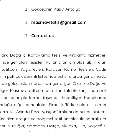
Gökçeören Kaş / Antalya
masmavitatil @gmail.com
Contact us
arkı Doğa içi Konaklama tesisi ve Kiralama hizmetleri
 yer alan tesisleri, kullanıcılar için ulaşılabilir kılan
itatil.com Yayla evleri, Karavan Kamp Tesisleri, Çadır
yanın pek çok öenmli listesinde üst sıralarda yer almakla
 bu yolculukların arasında yer alıyor. Özellikle Doğu ve
üyor. Masmavitatil.com bu artan talebin karşısında pek
cıları aynı platforma taşımayı hedefliyor. Konaklama
nduğu diğer ayrıcalıklar. Şimdilik Türkçe olarak hizmet
latform ile "Anında Rezervasyon" imkanı da sunan sistemi
tirilen arayüz ve bölgesel tatil önerileri ile haritalı yer
ırlayın. Muğla; Marmaris, Datça, Akyaka, Ula, Köyceğiz,