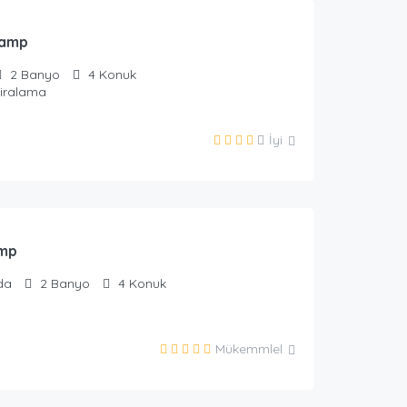
Kamp
2
Banyo
4
Konuk
Kiralama
İyi
urizm
mp
da
2
Banyo
4
Konuk
Mükemmlel
urizm