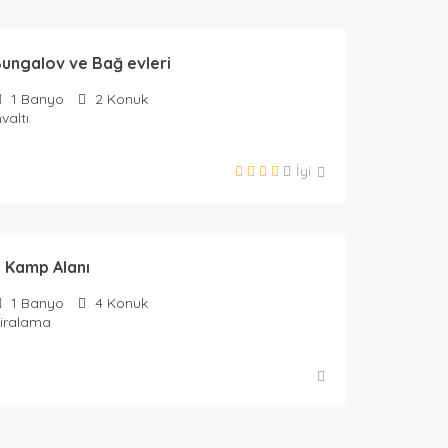
urizm
Bungalov ve Bağ evleri
1
Banyo
2
Konuk
valtı
İyi
urizm
ı Kamp Alanı
1
Banyo
4
Konuk
Kiralama
urizm