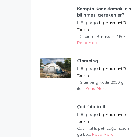
Kampta Konaklamak için
bilinmesi gerekenler?
8 yıl ago
by
Masmavi Tatil
Turizm
Çadır mı Baraka mı? Pek...
Read More
Glamping
8 yıl ago
by
Masmavi Tatil
Turizm
Glamping Nedir 2020 yılı
ile...
Read More
Çadır’da tatil
8 yıl ago
by
Masmavi Tatil
Turizm
Çadır tatili, pek çoğumuzun
ya bu...
Read More