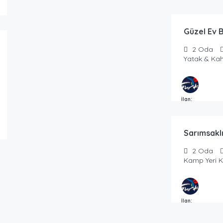
/Günlük
Masmavi Tatil T
Güzel Ev 
2
Oda
Yatak & Kah
100.00
₺
İlan:
/Günlük
Masmavi Tatil T
Sarımsakl
2
Oda
Kamp Yeri 
İlan:
Masmavi Tatil T