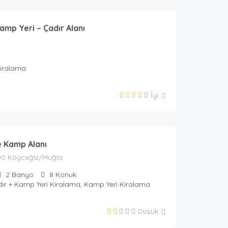
urizm
amp Yeri – Çadır Alanı
Kiralama
İyi
urizm
e Kamp Alanı
00 Köyceğiz/Muğla
2
Banyo
8
Konuk
dır + Kamp Yeri Kiralama, Kamp Yeri Kiralama
Düşük