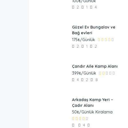
100₺/Günlük
2
1
4
Güzel Ev Bungalov ve
Bağ evleri
175₺/Günlük
2
1
2
Çandır Aile Kamp Alanı
399₺/Günlük
4
2
8
Arkadaş Kamp Yeri –
Çadır Alanı
50₺/Günlük Kiralama
4