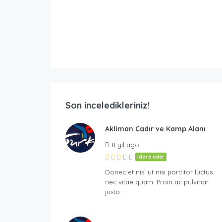
90.00
₺
4
2
8
/Günlük Yer + Çadır Kirası
Arkadaş Kamp Yeri – Çadır Alanı
Arkadaş Kamping – Çadır + Kamp Alanı
4
2
4
Son inceledikleriniz!
Akliman Çadır ve Kamp Alanı
8 yıl ago
İdare eder
Donec et nisl ut nisi porttitor luctus
nec vitae quam. Proin ac pulvinar
justo….