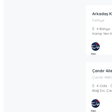
Masmavi Tatil T
Arkadaş K
Fethiye
4
Banyo
Kamp Yeri 
399.00
₺
İlan:
/Günlük
Masmavi Tatil T
Çandır Ail
Çandır 488
4
Oda
Bağ Evi, Ça
175.00
₺
İlan: