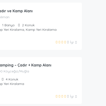
adır ve Kamp Alanı
kliman
1
Banyo
2
Konuk
p Yeri Kiralama, Kamp Yeri Kiralama
İyi
urizm
amping – Çadır + Kamp Alanı
00 Köyceğiz/Muğla
4
Konuk
p Yeri Kiralama
İyi