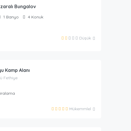
zaralı Bungalov
1
Banyo
4
Konuk
Düşük
urizm
u Kamp Alanı
ü Fethiye
Kiralama
Mükemmlel
urizm