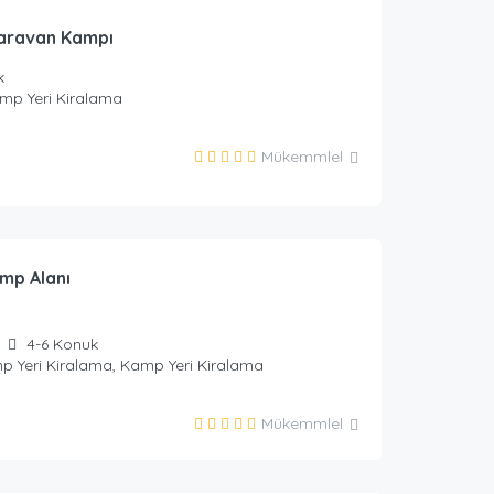
aravan Kampı
k
mp Yeri Kiralama
Mükemmlel
urizm
mp Alanı
4-6
Konuk
p Yeri Kiralama, Kamp Yeri Kiralama
Mükemmlel
urizm