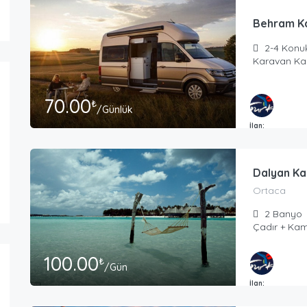
Behram K
2-4
Konu
Karavan Ka
70.00
₺
/Günlük
İlan:
Masmavi Tatil T
Dalyan Ka
Ortaca
2
Banyo
Çadır + Kam
100.00
₺
/Gün
İlan:
Masmavi Tatil T