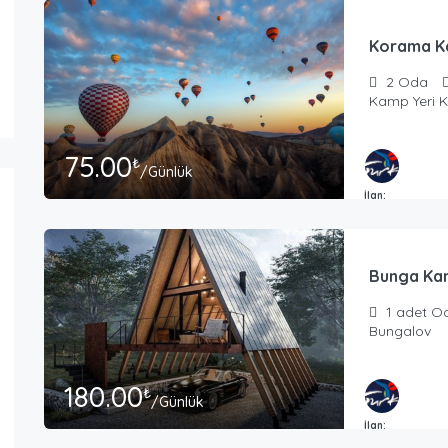
Korama 
2
Oda
Kamp Yeri 
75.00
₺
/Günlük
İlan:
Masmavi Tatil T
Bunga Ka
1 adet
O
Bungalov
180.00
₺
/Günlük
İlan:
Masmavi Tatil T