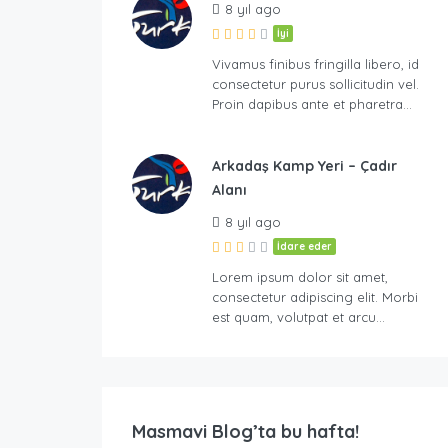
8 yıl ago
İyi
Vivamus finibus fringilla libero, id
consectetur purus sollicitudin vel.
Proin dapibus ante et pharetra…
Arkadaş Kamp Yeri – Çadır
Alanı
8 yıl ago
İdare eder
Lorem ipsum dolor sit amet,
consectetur adipiscing elit. Morbi
est quam, volutpat et arcu…
Masmavi Blog’ta bu hafta!