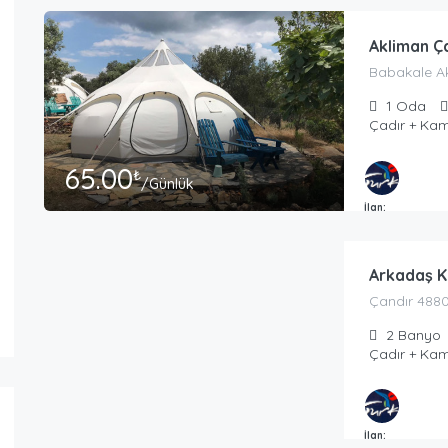
Akliman Ç
Babakale A
1
Oda
Çadır + Kam
65.00
₺
/Günlük
90.00
₺
İlan:
/Günlük Yer + Çadır Kirası
Masmavi Tatil T
Arkadaş K
Çandır 488
2
Banyo
Çadır + Kam
50.00
₺
İlan:
/Günlük Kiralama