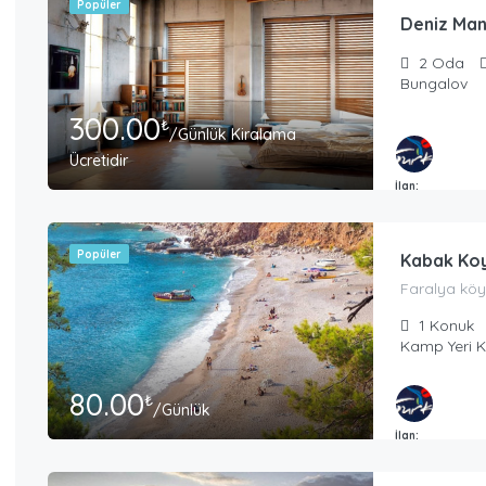
Popüler
Deniz Man
2
Oda
Bungalov
300.00
₺
/Günlük Kiralama
Ücretidir
İlan:
Masmavi Tatil T
Popüler
Kabak Koy
Faralya köy
1
Konuk
Kamp Yeri 
80.00
₺
/Günlük
İlan:
Masmavi Tatil T