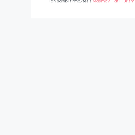
İlan sahibi firma/tesis
Masmavi Tatil Turizm