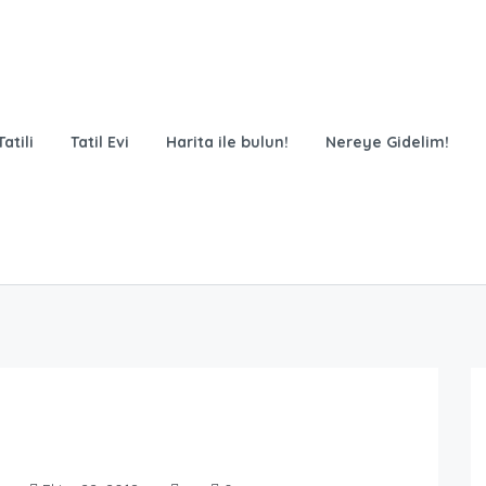
atili
Tatil Evi
Harita ile bulun!
Nereye Gidelim!