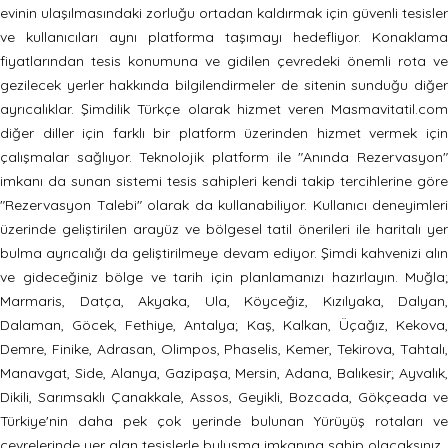
evinin ulaşılmasındaki zorluğu ortadan kaldırmak için güvenli tesisler
ve kullanıcıları aynı platforma taşımayı hedefliyor. Konaklama
fiyatlarından tesis konumuna ve gidilen çevredeki önemli rota ve
gezilecek yerler hakkında bilgilendirmeler de sitenin sunduğu diğer
ayrıcalıklar. Şimdilik Türkçe olarak hizmet veren Masmavitatil.com
diğer diller için farklı bir platform üzerinden hizmet vermek için
çalışmalar sağlıyor. Teknolojik platform ile "Anında Rezervasyon"
imkanı da sunan sistemi tesis sahipleri kendi takip tercihlerine göre
"Rezervasyon Talebi" olarak da kullanabiliyor. Kullanıcı deneyimleri
üzerinde geliştirilen arayüz ve bölgesel tatil önerileri ile haritalı yer
bulma ayrıcalığı da geliştirilmeye devam ediyor. Şimdi kahvenizi alın
ve gideceğiniz bölge ve tarih için planlamanızı hazırlayın. Muğla;
Marmaris, Datça, Akyaka, Ula, Köyceğiz, Kızılyaka, Dalyan,
Dalaman, Göcek, Fethiye, Antalya; Kaş, Kalkan, Üçağız, Kekova,
Demre, Finike, Adrasan, Olimpos, Phaselis, Kemer, Tekirova, Tahtalı,
Manavgat, Side, Alanya, Gazipaşa, Mersin, Adana, Balıkesir; Ayvalık,
Dikili, Sarımsaklı Çanakkale, Assos, Geyikli, Bozcada, Gökçeada ve
Türkiye'nin daha pek çok yerinde bulunan Yürüyüş rotaları ve
çevrelerinde yer alan tesislerle buluşma imkanına sahip olacaksınız.