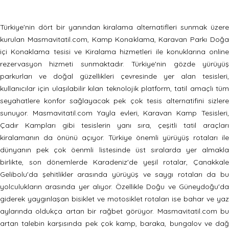
Türkiye'nin dört bir yanından kiralama alternatifleri sunmak üzere
kurulan Masmavitatil.com, Kamp Konaklama, Karavan Parkı Doğa
içi Konaklama tesisi ve Kiralama hizmetleri ile konuklarına online
rezervasyon hizmeti sunmaktadır. Türkiye'nin gözde yürüyüş
parkurları ve doğal güzellikleri çevresinde yer alan tesisleri,
kullanıcılar için ulaşılabilir kılan teknolojik platform, tatil amaçlı tüm
seyahatlere konfor sağlayacak pek çok tesis alternatifini sizlere
sunuyor. Masmavitatil.com Yayla evleri, Karavan Kamp Tesisleri,
Çadır Kampları gibi tesislerin yanı sıra, çeşitli tatil araçları
kiralamanın da önünü açıyor. Türkiye önemli yürüyüş rotaları ile
dünyanın pek çok öenmli listesinde üst sıralarda yer almakla
birlikte, son dönemlerde Karadeniz'de yeşil rotalar, Çanakkale
Gelibolu'da şehitlikler arasında yürüyüş ve saygı rotaları da bu
yolculukların arasında yer alıyor. Özellikle Doğu ve Güneydoğu'da
giderek yaygınlaşan bisiklet ve motosiklet rotaları ise bahar ve yaz
aylarında oldukça artan bir rağbet görüyor. Masmavitatil.com bu
artan talebin karşısında pek çok kamp, baraka, bungalov ve dağ