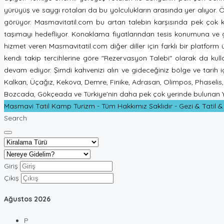
yürüyüş ve saygı rotaları da bu yolculukların arasında yer alıyor.
görüyor. Masmavitatil.com bu artan talebin karşısında pek çok ka
taşımayı hedefliyor. Konaklama fiyatlarından tesis konumuna ve gid
hizmet veren Masmavitatil.com diğer diller için farklı bir platfor
kendi takip tercihlerine göre "Rezervasyon Talebi" olarak da kullana
devam ediyor. Şimdi kahvenizi alın ve gideceğiniz bölge ve tarih 
Kalkan, Üçağız, Kekova, Demre, Finike, Adrasan, Olimpos, Phaselis, K
Bozcada, Gökçeada ve Türkiye'nin daha pek çok yerinde bulunan Yür
Masmavi Tatil Kamp Turizm - Tüm Hakkımız Saklıdır - Gezi & Tatil 
Search
Giriş
Çıkış
Ağustos
2026
P