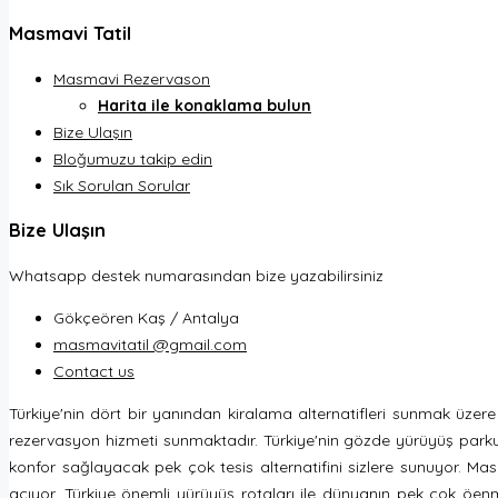
Masmavi Tatil
Masmavi Rezervason
Harita ile konaklama bulun
Bize Ulaşın
Bloğumuzu takip edin
Sık Sorulan Sorular
Bize Ulaşın
Whatsapp destek numarasından bize yazabilirsiniz
Gökçeören Kaş / Antalya
masmavitatil @gmail.com
Contact us
Türkiye'nin dört bir yanından kiralama alternatifleri sunmak üze
rezervasyon hizmeti sunmaktadır. Türkiye'nin gözde yürüyüş parkurları
konfor sağlayacak pek çok tesis alternatifini sizlere sunuyor. Masm
açıyor. Türkiye önemli yürüyüş rotaları ile dünyanın pek çok öenml