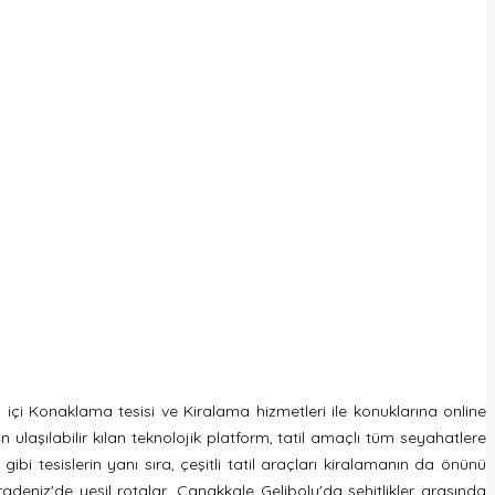
çi Konaklama tesisi ve Kiralama hizmetleri ile konuklarına online
n ulaşılabilir kılan teknolojik platform, tatil amaçlı tüm seyahatlere
bi tesislerin yanı sıra, çeşitli tatil araçları kiralamanın da önünü
adeniz'de yeşil rotalar, Çanakkale Gelibolu'da şehitlikler arasında