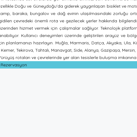
 Özellikle Doğu ve Güneydoğu'da giderek yaygınlaşan bisiklet ve moto
mp, baraka, bungalov ve dağ evinin ulaşılmasındaki zorluğu ortada
ilen çevredeki önemli rota ve gezilecek yerler hakkında bilgilendir
m üzerinden hizmet vermek için çalışmalar sağlıyor. Teknolojik platfo
biliyor. Kullanıcı deneyimleri üzerinde geliştirilen arayüz ve bölgese
için planlamanızı hazırlayın. Muğla; Marmaris, Datça, Akyaka, Ula, K
emer, Tekirova, Tahtalı, Manavgat, Side, Alanya, Gazipaşa, Mersin, Ada
üyüş rotaları ve çevrelerinde yer alan tesislerle buluşma imkanına 
& Rezervasyon