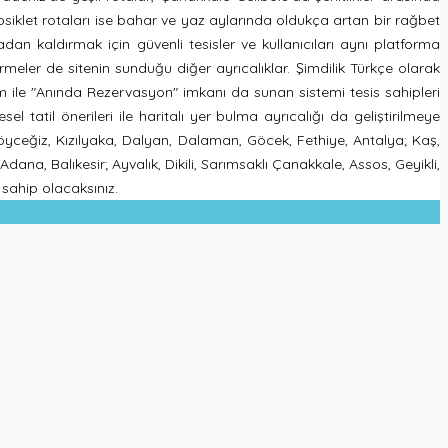
siklet rotaları ise bahar ve yaz aylarında oldukça artan bir rağbet
n kaldırmak için güvenli tesisler ve kullanıcıları aynı platforma
meler de sitenin sunduğu diğer ayrıcalıklar. Şimdilik Türkçe olarak
rm ile "Anında Rezervasyon" imkanı da sunan sistemi tesis sahipleri
l tatil önerileri ile haritalı yer bulma ayrıcalığı da geliştirilmeye
öyceğiz, Kızılyaka, Dalyan, Dalaman, Göcek, Fethiye, Antalya; Kaş,
na, Balıkesir; Ayvalık, Dikili, Sarımsaklı Çanakkale, Assos, Geyikli,
sahip olacaksınız.