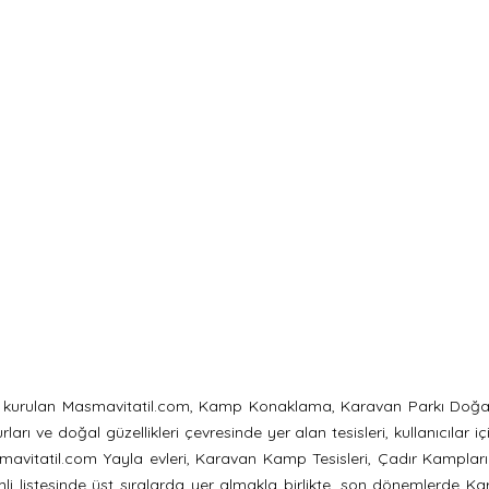
re kurulan Masmavitatil.com, Kamp Konaklama, Karavan Parkı Doğa i
 ve doğal güzellikleri çevresinde yer alan tesisleri, kullanıcılar içi
avitatil.com Yayla evleri, Karavan Kamp Tesisleri, Çadır Kampları gi
i listesinde üst sıralarda yer almakla birlikte, son dönemlerde Kar