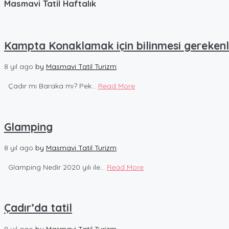
Masmavi Tatil Haftalık
Kampta Konaklamak için bilinmesi gerekenl
8 yıl ago
by
Masmavi Tatil Turizm
Çadır mı Baraka mı? Pek...
Read More
Glamping
8 yıl ago
by
Masmavi Tatil Turizm
Glamping Nedir 2020 yılı ile...
Read More
Çadır’da tatil
8 yıl ago
by
Masmavi Tatil Turizm