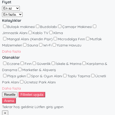
Fiyat
Kolaylıklar
Bulaşık makinesi
Buzdolabı
Çamaşır Makinesi
Jimnastik Alanı
Kablo TV
Klima
Mangal Alanı (Kendin Pişir)
Microdalga Fırın
Mutfak
Malzemeleri
Sauna
Wi-Fi
Yüzme Havuzu
Daha fazla
Olanaklar
Eczane
Fırın
Güvenlik
İskele & Marina
Karşılama &
Danışma
Marketler & Alışveriş
Plaja yakın
Spor & Oyun Alanı
Toplu Taşıma
Ücretli
Park Alanı
Ücretsiz Park Alanı
Daha fazla
Resetle
Filtreleri uygula
Arama
Tekrar hoş geldiniz Lütfen giriş yapın
×