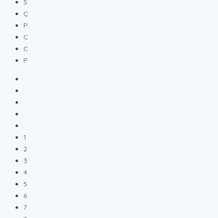
S
Ç
P
C
C
P
1
2
3
4
5
6
7