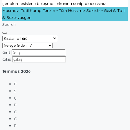
yer alan tesislerle buluşma imkanına sahip olacaksınız.
Masmavi Tatil Kamp Turizm - Tüm Hakkımız Saklıdır - Gezi & Tatil
& Rezervasyon
Search
Giriş
Çıkış
Temmuz
2026
P
S
Ç
P
C
C
P