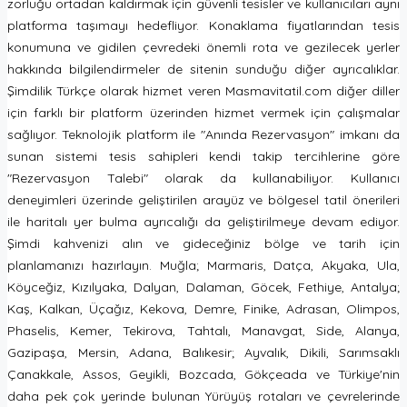
zorluğu ortadan kaldırmak için güvenli tesisler ve kullanıcıları aynı
platforma taşımayı hedefliyor. Konaklama fiyatlarından tesis
konumuna ve gidilen çevredeki önemli rota ve gezilecek yerler
hakkında bilgilendirmeler de sitenin sunduğu diğer ayrıcalıklar.
Şimdilik Türkçe olarak hizmet veren Masmavitatil.com diğer diller
için farklı bir platform üzerinden hizmet vermek için çalışmalar
sağlıyor. Teknolojik platform ile "Anında Rezervasyon" imkanı da
sunan sistemi tesis sahipleri kendi takip tercihlerine göre
"Rezervasyon Talebi" olarak da kullanabiliyor. Kullanıcı
deneyimleri üzerinde geliştirilen arayüz ve bölgesel tatil önerileri
ile haritalı yer bulma ayrıcalığı da geliştirilmeye devam ediyor.
Şimdi kahvenizi alın ve gideceğiniz bölge ve tarih için
planlamanızı hazırlayın. Muğla; Marmaris, Datça, Akyaka, Ula,
Köyceğiz, Kızılyaka, Dalyan, Dalaman, Göcek, Fethiye, Antalya;
Kaş, Kalkan, Üçağız, Kekova, Demre, Finike, Adrasan, Olimpos,
Phaselis, Kemer, Tekirova, Tahtalı, Manavgat, Side, Alanya,
Gazipaşa, Mersin, Adana, Balıkesir; Ayvalık, Dikili, Sarımsaklı
Çanakkale, Assos, Geyikli, Bozcada, Gökçeada ve Türkiye'nin
daha pek çok yerinde bulunan Yürüyüş rotaları ve çevrelerinde