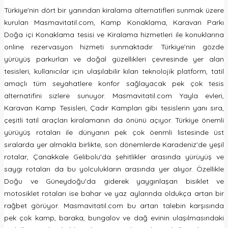
Türkiye'nin dört bir yanından kiralama alternatifleri sunmak üzere
kurulan Masmavitatil.com, Kamp Konaklama, Karavan Parkı
Doğa içi Konaklama tesisi ve Kiralama hizmetleri ile konuklarına
online rezervasyon hizmeti sunmaktadır. Türkiye'nin gözde
yürüyüş parkurları ve doğal güzellikleri çevresinde yer alan
tesisleri, kullanıcılar için ulaşılabilir kılan teknolojik platform, tatil
amaçlı tüm seyahatlere konfor sağlayacak pek çok tesis
alternatifini sizlere sunuyor. Masmavitatil.com Yayla evleri,
Karavan Kamp Tesisleri, Çadır Kampları gibi tesislerin yanı sıra,
çeşitli tatil araçları kiralamanın da önünü açıyor. Türkiye önemli
yürüyüş rotaları ile dünyanın pek çok öenmli listesinde üst
sıralarda yer almakla birlikte, son dönemlerde Karadeniz'de yeşil
rotalar, Çanakkale Gelibolu'da şehitlikler arasında yürüyüş ve
saygı rotaları da bu yolculukların arasında yer alıyor. Özellikle
Doğu ve Güneydoğu'da giderek yaygınlaşan bisiklet ve
motosiklet rotaları ise bahar ve yaz aylarında oldukça artan bir
rağbet görüyor. Masmavitatil.com bu artan talebin karşısında
pek çok kamp, baraka, bungalov ve dağ evinin ulaşılmasındaki